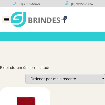
(11) 2918-6848
(11) 91959-5224
0
Datas Comemorativas
Exibindo um único resultado