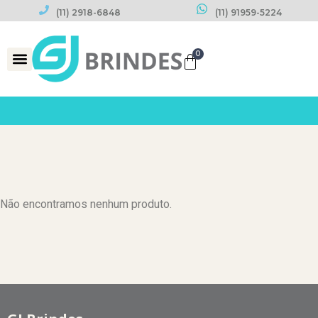
(11) 2918-6848
(11) 91959-5224
0
Datas Comemorativas
Não encontramos nenhum produto.