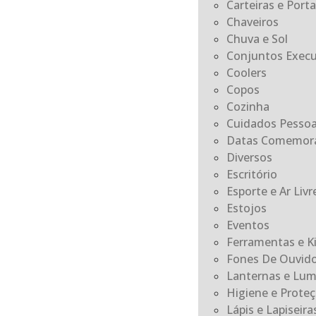
Carteiras e Por
Chaveiros
Chuva e Sol
Conjuntos Execu
Coolers
Copos
Cozinha
Cuidados Pessoa
Datas Comemora
Diversos
Escritório
Esporte e Ar Livr
Estojos
Eventos
Ferramentas e K
Fones De Ouvid
Lanternas e Lum
Higiene e Prote
Lápis e Lapiseira