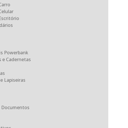
Carro
Celular
scritório
dários
eis Powerbank
s e Cadernetas
as
e Lapiseiras
ta Documentos
tivos