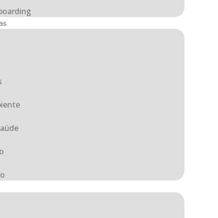
boarding
as
a
s
iente
Saúde
o
ão