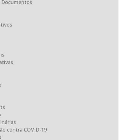
ta Documentos
tivos
is
tivas
e
its
o
inárias
ção contra COVID-19
s