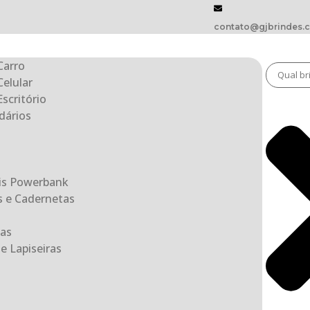
contato@gjbrindes.
Carro
Celular
scritório
dários
eis Powerbank
s e Cadernetas
as
e Lapiseiras