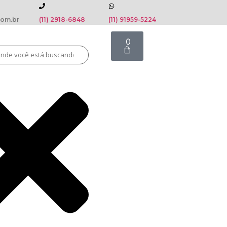
com.br
(11) 2918-6848
(11) 91959-5224
0