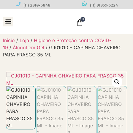
(11) 2918-6848
(11) 91959-5224
0
Datas Comemorativas
Início
/
Loja
/
Higiene e Proteção contra COVID-
19
/
Álcool em Gel
/ GJ01010 – CAPINHA CHAVEIRO
PARA FRASCO 35 ML