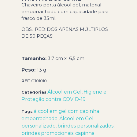
Chaveiro porta álcool gel, material
emborrachado com capacidade para
frasco de 35ml.
OBS.: PEDIDOS APENAS MÚLTIPLOS
DE 50 PEÇAS!
Tamanho:
3,7 cm x 6,5 cm
Peso:
13 g
REF
GJ01010
Álcool em Gel
Higiene e
Categorias
,
Proteção contra COVID-19
álcool em gel com capinha
Tags
emborrachada
Álcool em Gel
,
personalizado
brindes personalizados
,
,
brindes promocionais
capinha
,