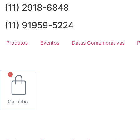
Ir
(11) 2918-6848
para
o
(11) 91959-5224
conteúdo
Produtos
Eventos
Datas Comemorativas
P
0
Carrinho