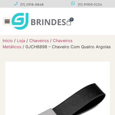
(11) 2918-6848
(11) 91959-5224
0
Datas Comemorativas
Início
/
Loja
/
Chaveiros
/
Chaveiros
Metálicos
/ GJCH6898 – Chaveiro Com Quatro Argolas