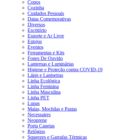
Copos
Cozinha
Cuidados Pessoais
Datas Comemorativas
Diversos
Escritório
Esporte e Ar Livre
Estojos
Eventos
Ferramentas e Kits
Fones De Ouvido
Lanternas e Luminárias
Higiene e Proteção contra COVID-19
Lápis e Lapiseiras
Linha Ecológica
Linha Feminina
Linha Masculina
Linha PET
Lupas
Malas, Mochilas e Pastas
Necessaires
Neoprene
Porta Canetas
Relógios
Squeezes e Garrafas Térmicas