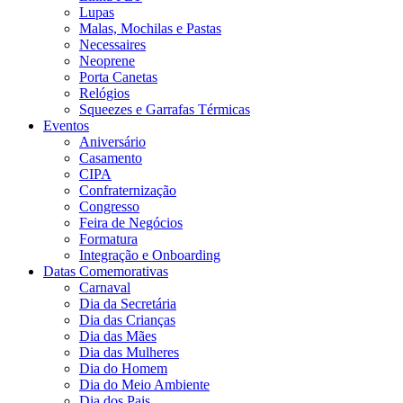
Lupas
Malas, Mochilas e Pastas
Necessaires
Neoprene
Porta Canetas
Relógios
Squeezes e Garrafas Térmicas
Eventos
Aniversário
Casamento
CIPA
Confraternização
Congresso
Feira de Negócios
Formatura
Integração e Onboarding
Datas Comemorativas
Carnaval
Dia da Secretária
Dia das Crianças
Dia das Mães
Dia das Mulheres
Dia do Homem
Dia do Meio Ambiente
Dia dos Pais