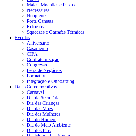
Malas, Mochilas e Pastas
Necessaires
Neoprene
Porta Canetas
Relógios
Squeezes e Garrafas Térmicas
Eventos
Aniversário
Casamento
CIPA
Confraternização
Congresso
Feira de Negócios
Formatura
Integração e Onboarding
Datas Comemorativas
Carnaval
Dia da Secretária
Dia das Crianças
Dia das Mães
Dia das Mulheres
Dia do Homem
Dia do Meio Ambiente
Dia dos Pais
Dia Mundial da Saúde