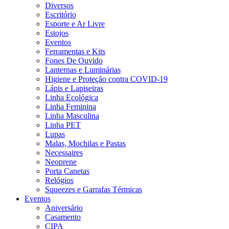
Diversos
Escritório
Esporte e Ar Livre
Estojos
Eventos
Ferramentas e Kits
Fones De Ouvido
Lanternas e Luminárias
Higiene e Proteção contra COVID-19
Lápis e Lapiseiras
Linha Ecológica
Linha Feminina
Linha Masculina
Linha PET
Lupas
Malas, Mochilas e Pastas
Necessaires
Neoprene
Porta Canetas
Relógios
Squeezes e Garrafas Térmicas
Eventos
Aniversário
Casamento
CIPA