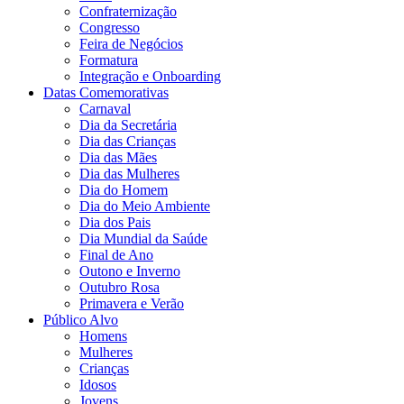
Confraternização
Congresso
Feira de Negócios
Formatura
Integração e Onboarding
Datas Comemorativas
Carnaval
Dia da Secretária
Dia das Crianças
Dia das Mães
Dia das Mulheres
Dia do Homem
Dia do Meio Ambiente
Dia dos Pais
Dia Mundial da Saúde
Final de Ano
Outono e Inverno
Outubro Rosa
Primavera e Verão
Público Alvo
Homens
Mulheres
Crianças
Idosos
Jovens