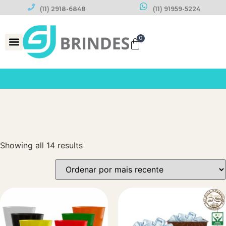
(11) 2918-6848
(11) 91959-5224
0
Datas Comemorativas
Showing all 14 results