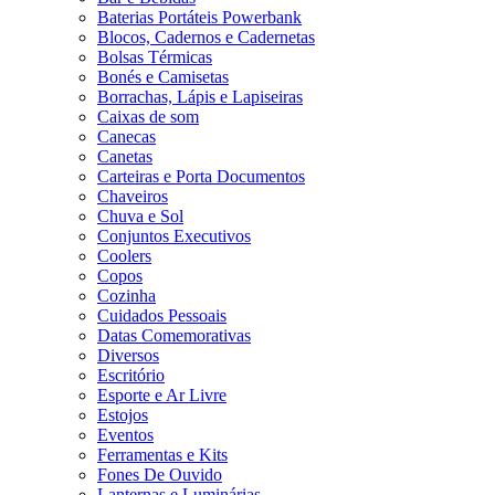
Baterias Portáteis Powerbank
Blocos, Cadernos e Cadernetas
Bolsas Térmicas
Bonés e Camisetas
Borrachas, Lápis e Lapiseiras
Caixas de som
Canecas
Canetas
Carteiras e Porta Documentos
Chaveiros
Chuva e Sol
Conjuntos Executivos
Coolers
Copos
Cozinha
Cuidados Pessoais
Datas Comemorativas
Diversos
Escritório
Esporte e Ar Livre
Estojos
Eventos
Ferramentas e Kits
Fones De Ouvido
Lanternas e Luminárias