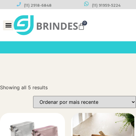
(11) 2918-6848
(11) 91959-5224
0
Datas Comemorativas
Showing all 5 results