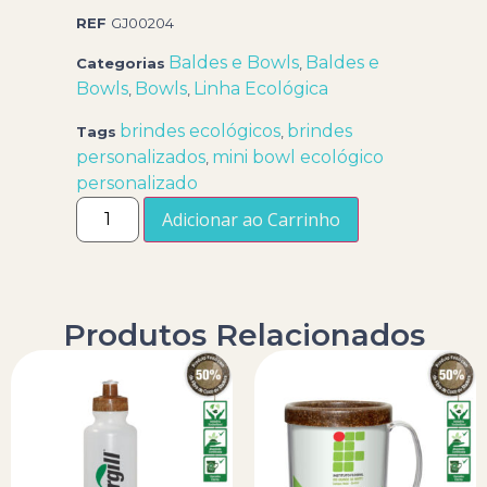
REF
GJ00204
Baldes e Bowls
Baldes e
Categorias
,
Bowls
Bowls
Linha Ecológica
,
,
brindes ecológicos
brindes
Tags
,
personalizados
mini bowl ecológico
,
personalizado
Adicionar ao Carrinho
Produtos Relacionados