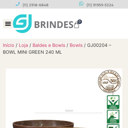
(11) 2918-6848
(11) 91959-5224
0
Datas Comemorativas
Início
/
Loja
/
Baldes e Bowls
/
Bowls
/ GJ00204 –
BOWL MINI GREEN 240 ML