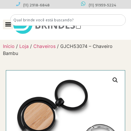
(11) 2918-6848
(11) 91959-5224
0
Início
/
Loja
/
Chaveiros
/ GJCH53074 – Chaveiro
Bambu