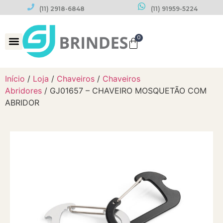
(11) 2918-6848
(11) 91959-5224
0
Datas Comemorativas
Início
/
Loja
/
Chaveiros
/
Chaveiros
Abridores
/ GJ01657 – CHAVEIRO MOSQUETÃO COM
ABRIDOR