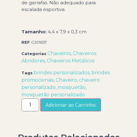
de garrafas. Não adequado para
escalada esportiva.
Tamanho:
4,4 x 7,9 x 0,3 cm
REF
GJ01657
Chaveiros
Chaveiros
Categorias
,
Abridores
Chaveiros Metálicos
,
brindes personalizados
brindes
Tags
,
promocionais
Chaveiro
chaveiro
,
,
personalizado
mosquetão
,
,
mosquetão personalizado
Adicionar ao Carrinho