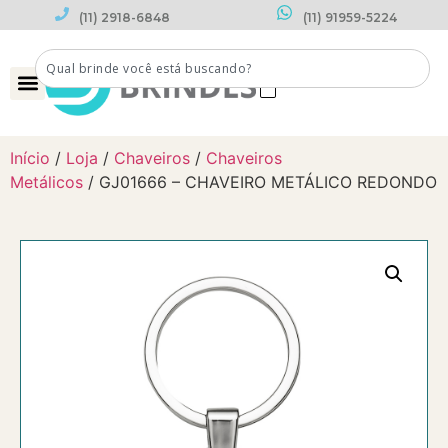
(11) 2918-6848
(11) 91959-5224
0
Início
/
Loja
/
Chaveiros
/
Chaveiros
Metálicos
/ GJ01666 – CHAVEIRO METÁLICO REDONDO