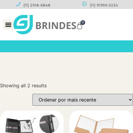
(11) 2918-6848
(11) 91959-5224
0
Datas Comemorativas
Showing all 2 results