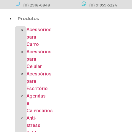
(11) 2918-6848
(11) 91959-5224
Produtos
Acessórios
para
Carro
Acessórios
para
Celular
Acessórios
para
Escritório
Agendas
e
Calendários
Anti-
stress