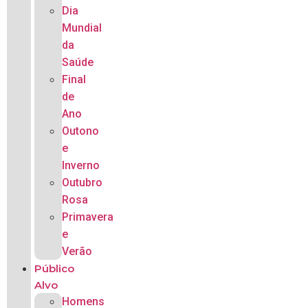
Dia
Mundial
da
Saúde
Final
de
Ano
Outono
e
Inverno
Outubro
Rosa
Primavera
e
Verão
Público
Alvo
Homens