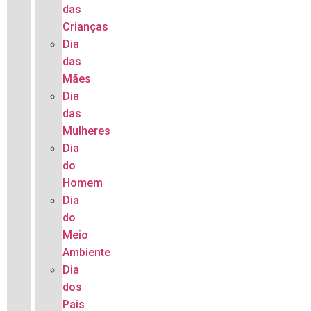
das
Crianças
Dia
das
Mães
Dia
das
Mulheres
Dia
do
Homem
Dia
do
Meio
Ambiente
Dia
dos
Pais