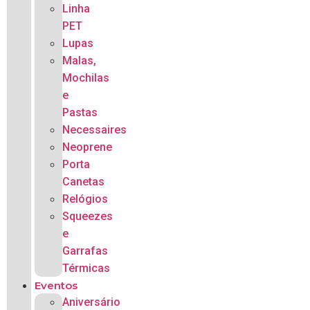
Linha
PET
Lupas
Malas,
Mochilas
e
Pastas
Necessaires
Neoprene
Porta
Canetas
Relógios
Squeezes
e
Garrafas
Térmicas
Eventos
Aniversário