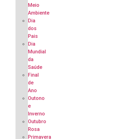
Meio
Ambiente
Dia
dos
Pais
Dia
Mundial
da
Saúde
Final
de
Ano
Outono
e
Inverno
Outubro
Rosa
Primavera