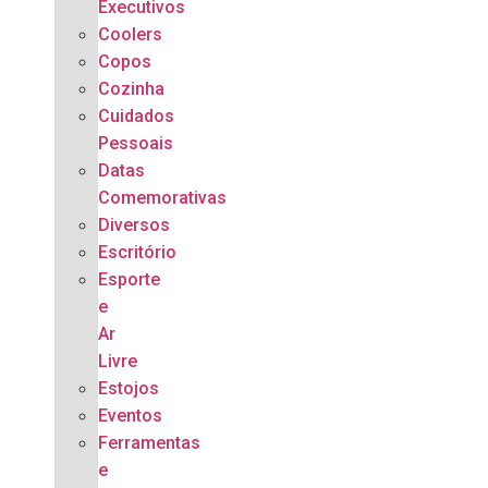
Executivos
Coolers
Copos
Cozinha
Cuidados
Pessoais
Datas
Comemorativas
Diversos
Escritório
Esporte
e
Ar
Livre
Estojos
Eventos
Ferramentas
e