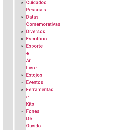
Cuidados
Pessoais
Datas
Comemorativas
Diversos
Escritório
Esporte
e
Ar
Livre
Estojos
Eventos
Ferramentas
e
Kits
Fones
De
Ouvido