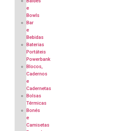
Baldes
e
Bowls
Bar
e
Bebidas
Baterias
Portáteis
Powerbank
Blocos,
Cadernos
e
Cadernetas
Bolsas
Térmicas
Bonés
e
Camisetas