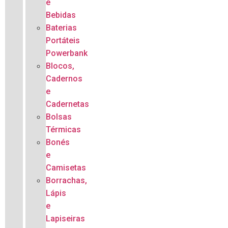
e
Bebidas
Baterias
Portáteis
Powerbank
Blocos,
Cadernos
e
Cadernetas
Bolsas
Térmicas
Bonés
e
Camisetas
Borrachas,
Lápis
e
Lapiseiras