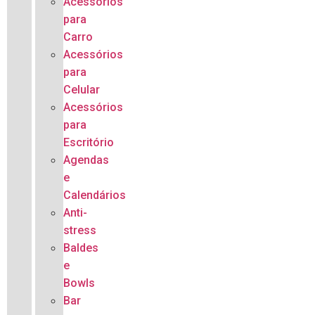
Acessórios
para
Carro
Acessórios
para
Celular
Acessórios
para
Escritório
Agendas
e
Calendários
Anti-
stress
Baldes
e
Bowls
Bar