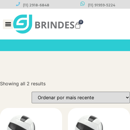
(11) 2918-6848
(11) 91959-5224
0
Datas Comemorativas
Showing all 2 results