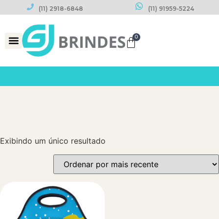
(11) 2918-6848
(11) 91959-5224
0
Datas Comemorativas
Exibindo um único resultado