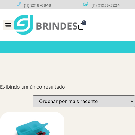
(11) 2918-6848
(11) 91959-5224
1
Datas Comemorativas
Exibindo um único resultado