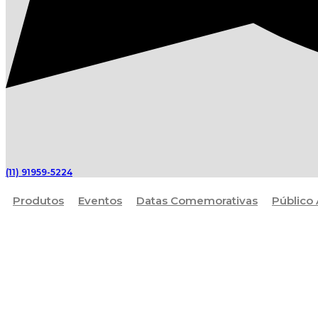
(11) 91959-5224
Produtos
Eventos
Datas Comemorativas
Público 