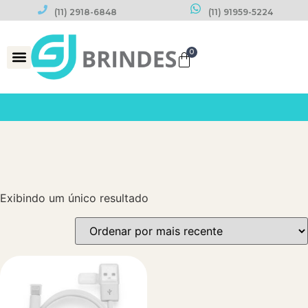
(11) 2918-6848
(11) 91959-5224
0
Datas Comemorativas
Exibindo um único resultado