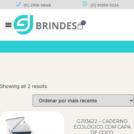
(11) 2918-6848
(11) 91959-5224
0
Datas Comemorativas
Showing all 2 results
GJ93622 – CADERNO
ECOLÓGICO COM CAPA
DE COCO