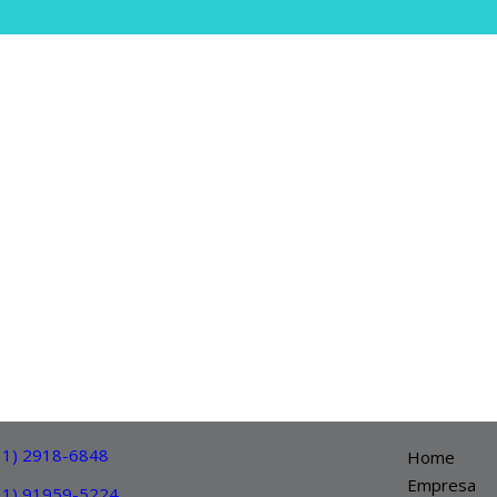
11) 2918-6848
Home
Empresa
11) 91959-5224