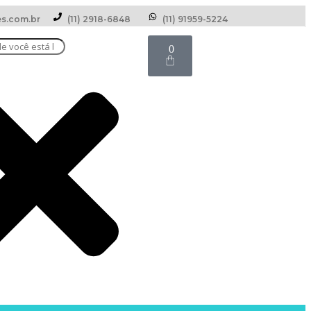
s.com.br
(11) 2918-6848
(11) 91959-5224
0