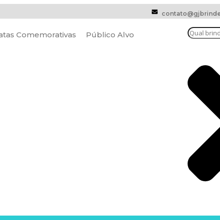
contato@gjbrinde
atas Comemorativas
Público Alvo