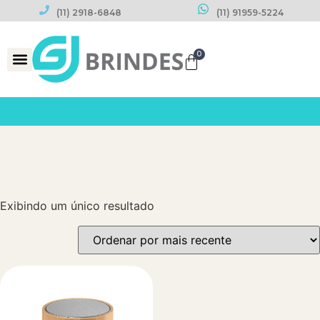
(11) 2918-6848
(11) 91959-5224
0
Datas Comemorativas
Exibindo um único resultado