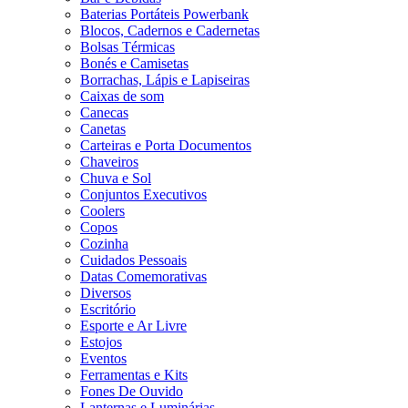
Baterias Portáteis Powerbank
Blocos, Cadernos e Cadernetas
Bolsas Térmicas
Bonés e Camisetas
Borrachas, Lápis e Lapiseiras
Caixas de som
Canecas
Canetas
Carteiras e Porta Documentos
Chaveiros
Chuva e Sol
Conjuntos Executivos
Coolers
Copos
Cozinha
Cuidados Pessoais
Datas Comemorativas
Diversos
Escritório
Esporte e Ar Livre
Estojos
Eventos
Ferramentas e Kits
Fones De Ouvido
Lanternas e Luminárias