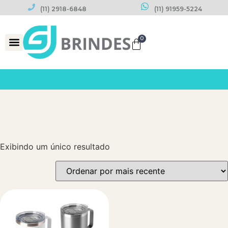
(11) 2918-6848
(11) 91959-5224
0
Datas Comemorativas
Exibindo um único resultado