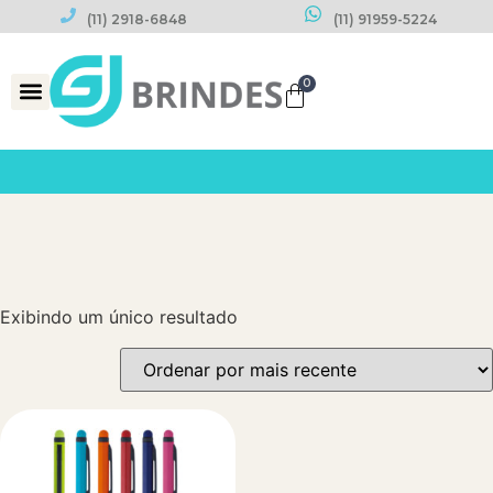
(11) 2918-6848
(11) 91959-5224
0
Datas Comemorativas
Exibindo um único resultado