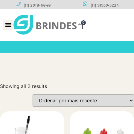
(11) 2918-6848
(11) 91959-5224
0
Datas Comemorativas
Showing all 2 results