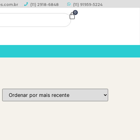
s.com.br
(11) 2918-6848
(11) 91959-5224
0