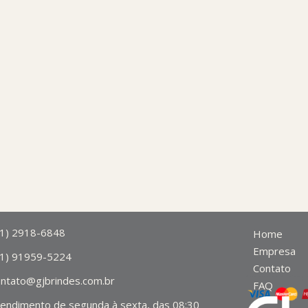
11) 2918-6848
Home
Empresa
11) 91959-5224
Contato
ontato@gjbrindes.com.br
FAQ
tendimento de segunda à sexta, das 08:30