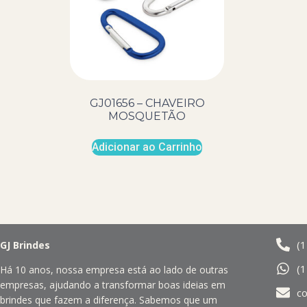
GJ01656 – CHAVEIRO
MOSQUETÃO
Adicionar ao Carrinho
(
GJ Brindes
(
Há 10 anos, nossa empresa está ao lado de outras
empresas, ajudando a transformar boas ideias em
c
brindes que fazem a diferença. Sabemos que um