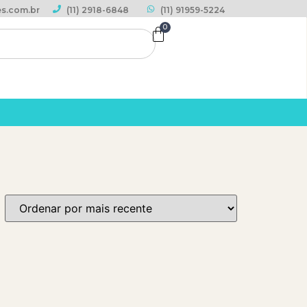
s.com.br
(11) 2918-6848
(11) 91959-5224
0