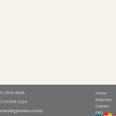
11) 2918-6848
Home
Empresa
11) 91959-5224
Contato
ontato@gjbrindes.com.br
FAQ