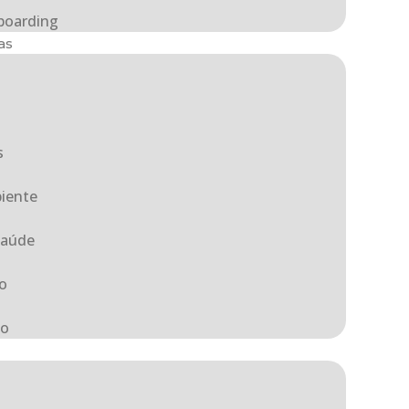
boarding
as
a
s
iente
Saúde
o
ão