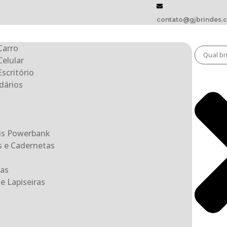
contato@gjbrindes.
Carro
Celular
scritório
dários
eis Powerbank
s e Cadernetas
as
e Lapiseiras