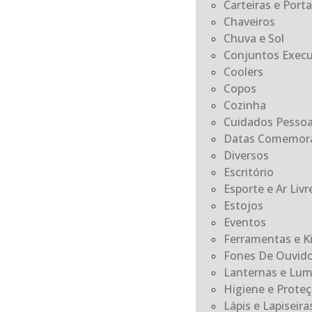
Carteiras e Por
Chaveiros
Chuva e Sol
Conjuntos Execu
Coolers
Copos
Cozinha
Cuidados Pessoa
Datas Comemora
Diversos
Escritório
Esporte e Ar Livr
Estojos
Eventos
Ferramentas e K
Fones De Ouvid
Lanternas e Lum
Higiene e Prote
Lápis e Lapiseira