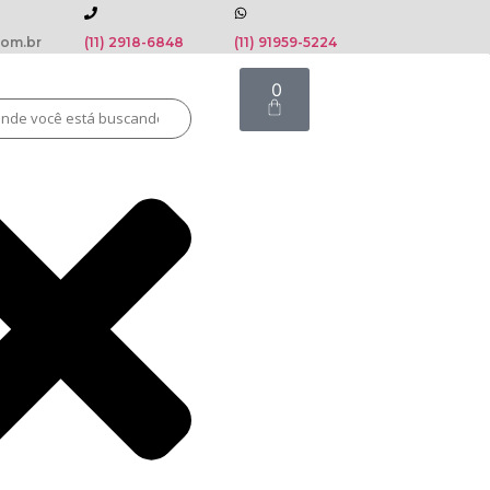
com.br
(11) 2918-6848
(11) 91959-5224
0