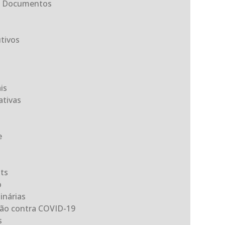
ta Documentos
tivos
is
tivas
e
its
o
inárias
ção contra COVID-19
s