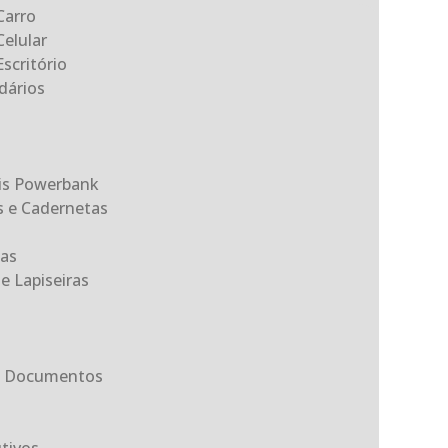
Carro
Celular
scritório
dários
eis Powerbank
s e Cadernetas
as
e Lapiseiras
ta Documentos
tivos