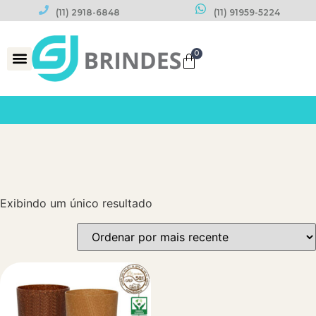
(11) 2918-6848
(11) 91959-5224
0
Datas Comemorativas
Exibindo um único resultado