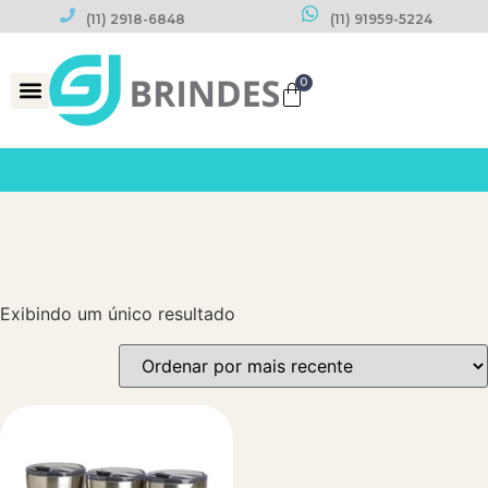
(11) 2918-6848
(11) 91959-5224
0
Datas Comemorativas
Exibindo um único resultado