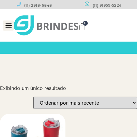
(11) 2918-6848
(11) 91959-5224
0
Datas Comemorativas
Exibindo um único resultado