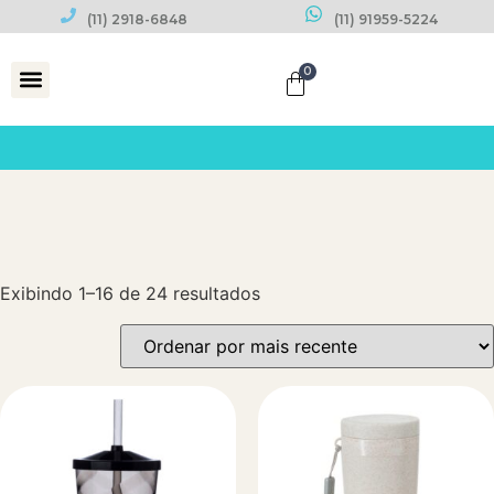
(11) 2918-6848
(11) 91959-5224
0
Datas Comemorativas
Exibindo 1–16 de 24 resultados