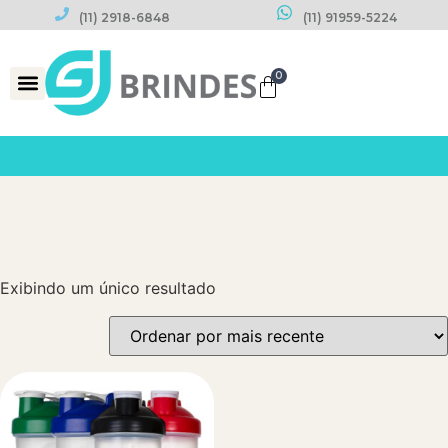
(11) 2918-6848
(11) 91959-5224
0
Datas Comemorativas
Exibindo um único resultado