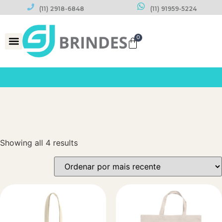
(11) 2918-6848
(11) 91959-5224
0
Datas Comemorativas
Showing all 4 results