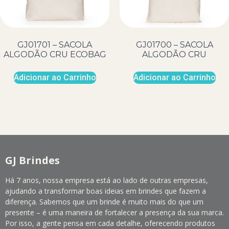
GJ01701 – SACOLA
GJ01700 – SACOLA
ALGODÃO CRU ECOBAG
ALGODÃO CRU
Adicionar ao Carrinho
Adicionar ao Carrinho
GJ Brindes
Há 7 anos, nossa empresa está ao lado de outras empresas,
ajudando a transformar boas ideias em brindes que fazem a
diferença. Sabemos que um brinde é muito mais do que um
presente – é uma maneira de fortalecer a presença da sua marca.
Por isso, a gente pensa em cada detalhe, oferecendo produtos