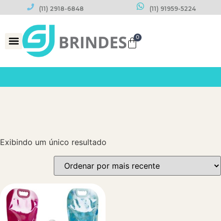
(11) 2918-6848
(11) 91959-5224
0
Datas Comemorativas
Exibindo um único resultado