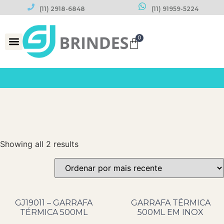
(11) 2918-6848
(11) 91959-5224
0
Datas Comemorativas
Showing all 2 results
GJ19011 – GARRAFA
GARRAFA TÉRMICA
TÉRMICA 500ML
500ML EM INOX