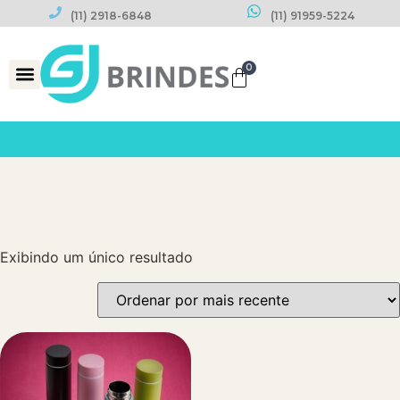
(11) 2918-6848
(11) 91959-5224
0
Datas Comemorativas
Exibindo um único resultado