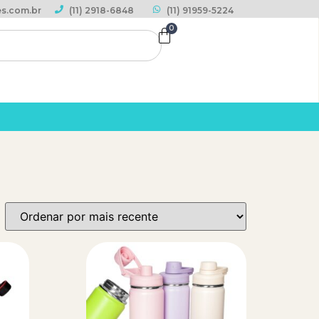
s.com.br
(11) 2918-6848
(11) 91959-5224
0