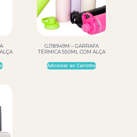
A
GJ18949M – GARRAFA
ALÇA
TÉRMICA 550ML COM ALÇA
ho
Adicionar ao Carrinho