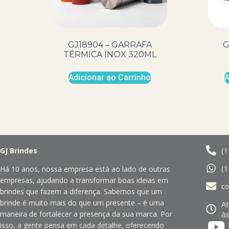
GJ18904 – GARRAFA
G
TÉRMICA INOX 320ML
Adicionar ao Carrinho
A
(
GJ Brindes
(
Há 10 anos, nossa empresa está ao lado de outras
empresas, ajudando a transformar boas ideias em
c
brindes que fazem a diferença. Sabemos que um
brinde é muito mais do que um presente – é uma
A
às
maneira de fortalecer a presença da sua marca. Por
isso, a gente pensa em cada detalhe, oferecendo