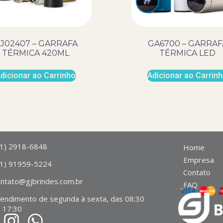
J02407 – GARRAFA
GA6700 – GARRAF
TÉRMICA 420ML
TÉRMICA LED
dicionar ao Carrinho
Adicionar ao Carrin
11) 2918-6848
Home
Empresa
11) 91959-5224
Contato
ontato@gjbrindes.com.br
FAQ
tendimento de segunda à sexta, das 08:30
 17:30