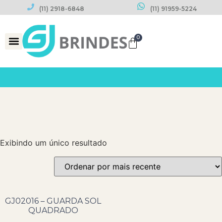
(11) 2918-6848
(11) 91959-5224
0
Datas Comemorativas
Exibindo um único resultado
GJ02016 – GUARDA SOL
QUADRADO