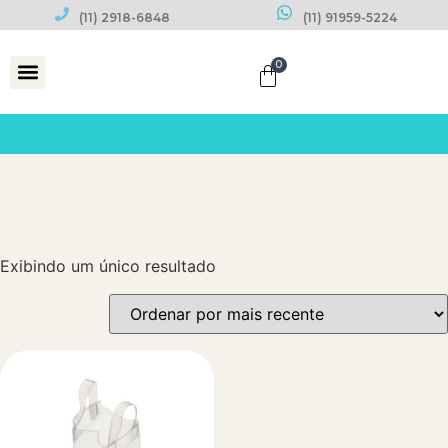
(11) 2918-6848
(11) 91959-5224
0
Datas Comemorativas
Exibindo um único resultado