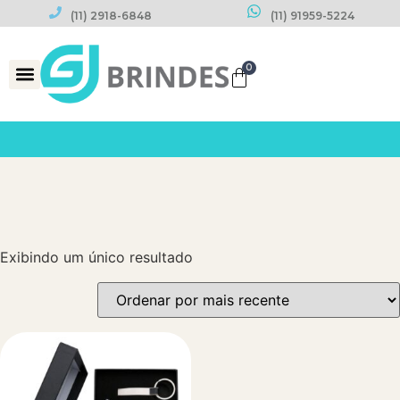
(11) 2918-6848
(11) 91959-5224
0
Datas Comemorativas
Exibindo um único resultado