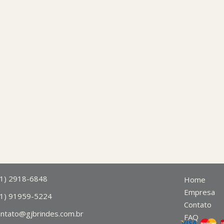
11) 2918-6848
Home
Empresa
11) 91959-5224
Contato
ontato@gjbrindes.com.br
FAQ