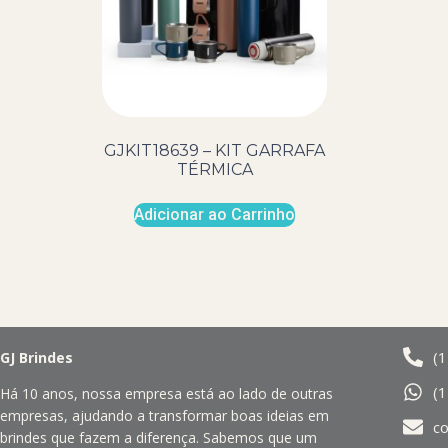
GJKIT18639 – KIT GARRAFA
TÉRMICA
Adicionar ao Carrinho
(
GJ Brindes
(
Há 10 anos, nossa empresa está ao lado de outras
empresas, ajudando a transformar boas ideias em
c
brindes que fazem a diferença. Sabemos que um