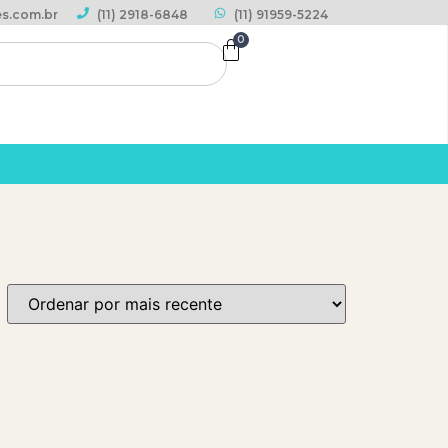
s.com.br
(11) 2918-6848
(11) 91959-5224
0