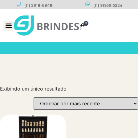
(11) 2918-6848
(11) 91959-5224
0
Datas Comemorativas
Exibindo um único resultado