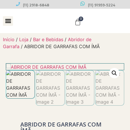
(11) 2918-6848
(11) 91959-5224
0
Datas Comemorativas
Início
/
Loja
/
Bar e Bebidas
/
Abridor de
Garrafa
/ ABRIDOR DE GARRAFAS COM ÍMÃ
ABRIDOR DE GARRAFAS COM