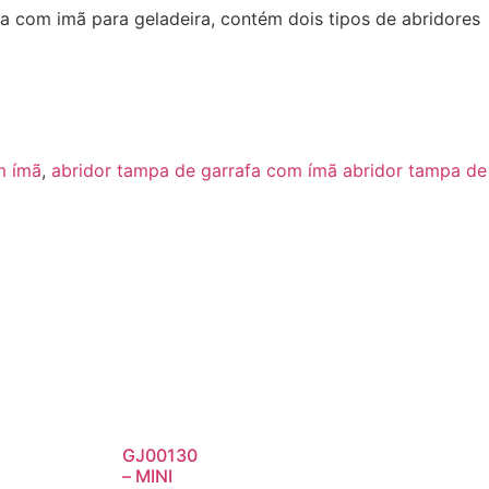
a com imã para geladeira, contém dois tipos de abridores
m ímã
,
abridor tampa de garrafa com ímã abridor tampa de
GJ00130
– MINI