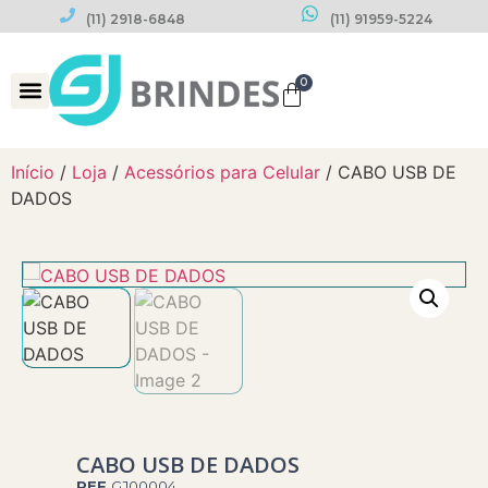
(11) 2918-6848
(11) 91959-5224
0
Datas Comemorativas
Início
/
Loja
/
Acessórios para Celular
/ CABO USB DE
DADOS
CABO USB DE DADOS
REF
GJ00004