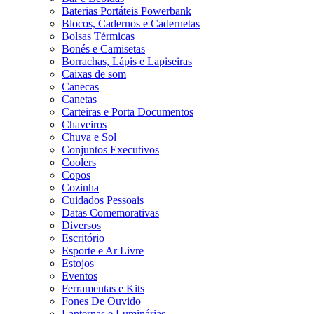
Baterias Portáteis Powerbank
Blocos, Cadernos e Cadernetas
Bolsas Térmicas
Bonés e Camisetas
Borrachas, Lápis e Lapiseiras
Caixas de som
Canecas
Canetas
Carteiras e Porta Documentos
Chaveiros
Chuva e Sol
Conjuntos Executivos
Coolers
Copos
Cozinha
Cuidados Pessoais
Datas Comemorativas
Diversos
Escritório
Esporte e Ar Livre
Estojos
Eventos
Ferramentas e Kits
Fones De Ouvido
Lanternas e Luminárias